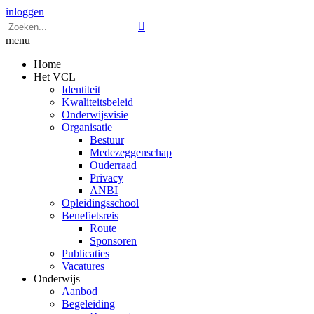
inloggen

menu
Home
Het VCL
Identiteit
Kwaliteitsbeleid
Onderwijsvisie
Organisatie
Bestuur
Medezeggenschap
Ouderraad
Privacy
ANBI
Opleidingsschool
Benefietsreis
Route
Sponsoren
Publicaties
Vacatures
Onderwijs
Aanbod
Begeleiding