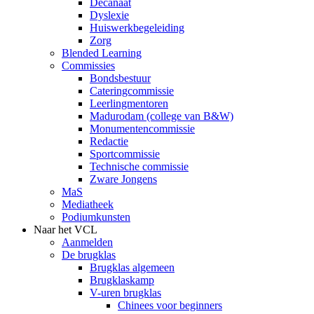
Decanaat
Dyslexie
Huiswerkbegeleiding
Zorg
Blended Learning
Commissies
Bondsbestuur
Cateringcommissie
Leerlingmentoren
Madurodam (college van B&W)
Monumentencommissie
Redactie
Sportcommissie
Technische commissie
Zware Jongens
MaS
Mediatheek
Podiumkunsten
Naar het VCL
Aanmelden
De brugklas
Brugklas algemeen
Brugklaskamp
V-uren brugklas
Chinees voor beginners