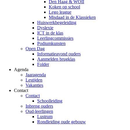
Den Haag & WOII
Koken op school
Lego league
Misdaad in de Klassieken
Huiswerkbegeleiding
Dyslexie
ICT in de klas
Leerlingcommissies
Podiumkunsten
Open Dag
Informatieavond ouders
Aanmelden brugklas
Folder
Agenda
Jaaragenda
Lestijden
Vakanties
Contact
Contact
Schoolleiding
Inbreng ouders
Oud-leerlingen
Lustrum
Rondleiding oude gebouw