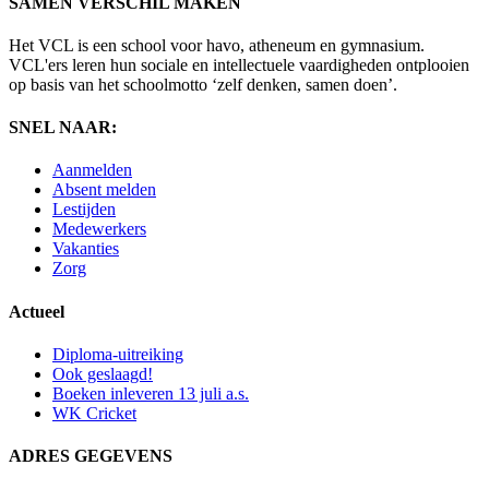
SAMEN VERSCHIL MAKEN
Het VCL is een school voor havo, atheneum en gymnasium.
VCL'ers leren hun sociale en intellectuele vaardigheden ontplooien
op basis van het schoolmotto ‘zelf denken, samen doen’.
SNEL NAAR:
Aanmelden
Absent melden
Lestijden
Medewerkers
Vakanties
Zorg
Actueel
Diploma-uitreiking
Ook geslaagd!
Boeken inleveren 13 juli a.s.
WK Cricket
ADRES GEGEVENS