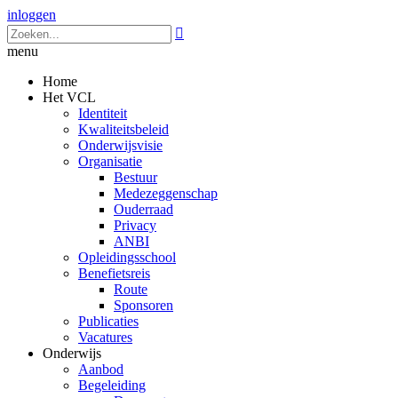
inloggen

menu
Home
Het VCL
Identiteit
Kwaliteitsbeleid
Onderwijsvisie
Organisatie
Bestuur
Medezeggenschap
Ouderraad
Privacy
ANBI
Opleidingsschool
Benefietsreis
Route
Sponsoren
Publicaties
Vacatures
Onderwijs
Aanbod
Begeleiding