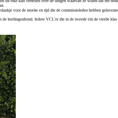
en uit elke klas vertellen over de dingen waarvan ze willen dat het bon
nt.
bedankje voor de moeite en tijd die de commissieleden hebben geïnveste
de leerlingenbond. Iedere VCL'er die in de tweede t/m de vierde klas z