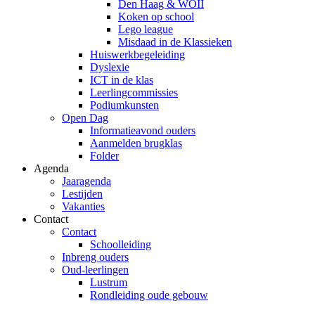
Den Haag & WOII
Koken op school
Lego league
Misdaad in de Klassieken
Huiswerkbegeleiding
Dyslexie
ICT in de klas
Leerlingcommissies
Podiumkunsten
Open Dag
Informatieavond ouders
Aanmelden brugklas
Folder
Agenda
Jaaragenda
Lestijden
Vakanties
Contact
Contact
Schoolleiding
Inbreng ouders
Oud-leerlingen
Lustrum
Rondleiding oude gebouw