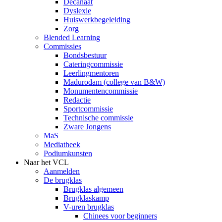
Decanaat
Dyslexie
Huiswerkbegeleiding
Zorg
Blended Learning
Commissies
Bondsbestuur
Cateringcommissie
Leerlingmentoren
Madurodam (college van B&W)
Monumentencommissie
Redactie
Sportcommissie
Technische commissie
Zware Jongens
MaS
Mediatheek
Podiumkunsten
Naar het VCL
Aanmelden
De brugklas
Brugklas algemeen
Brugklaskamp
V-uren brugklas
Chinees voor beginners