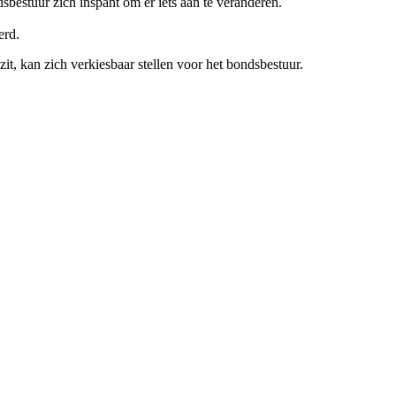
dsbestuur zich inspant om er iets aan te veranderen.
erd.
it, kan zich verkiesbaar stellen voor het bondsbestuur.