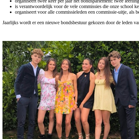
organiseert twee keer per jaar het bondsparlement: twee leerling
is verantwoordelijk voor de vele commissies die onze school ke
organiseert voor alle commissieleden een commissie-uitje, als 
Jaarlijks wordt er een nieuwe bondsbestuur gekozen door de leden van 