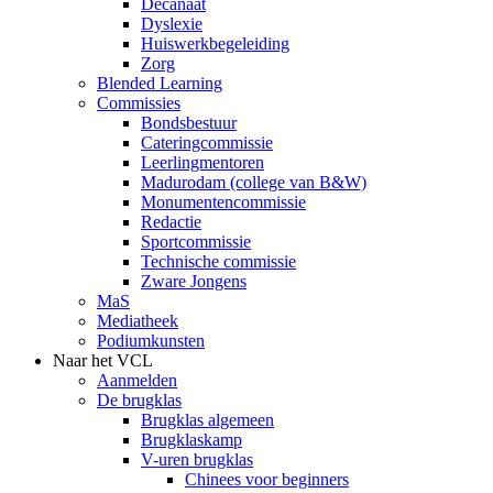
Decanaat
Dyslexie
Huiswerkbegeleiding
Zorg
Blended Learning
Commissies
Bondsbestuur
Cateringcommissie
Leerlingmentoren
Madurodam (college van B&W)
Monumentencommissie
Redactie
Sportcommissie
Technische commissie
Zware Jongens
MaS
Mediatheek
Podiumkunsten
Naar het VCL
Aanmelden
De brugklas
Brugklas algemeen
Brugklaskamp
V-uren brugklas
Chinees voor beginners