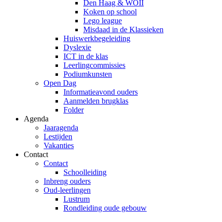
Den Haag & WOII
Koken op school
Lego league
Misdaad in de Klassieken
Huiswerkbegeleiding
Dyslexie
ICT in de klas
Leerlingcommissies
Podiumkunsten
Open Dag
Informatieavond ouders
Aanmelden brugklas
Folder
Agenda
Jaaragenda
Lestijden
Vakanties
Contact
Contact
Schoolleiding
Inbreng ouders
Oud-leerlingen
Lustrum
Rondleiding oude gebouw