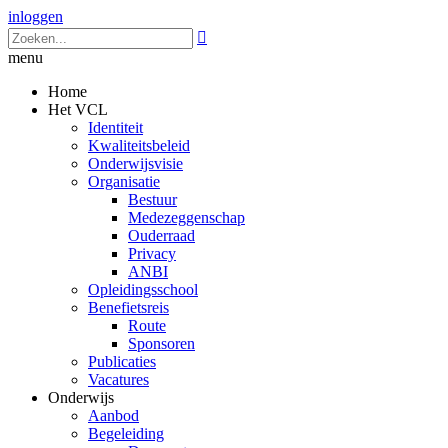
inloggen

menu
Home
Het VCL
Identiteit
Kwaliteitsbeleid
Onderwijsvisie
Organisatie
Bestuur
Medezeggenschap
Ouderraad
Privacy
ANBI
Opleidingsschool
Benefietsreis
Route
Sponsoren
Publicaties
Vacatures
Onderwijs
Aanbod
Begeleiding