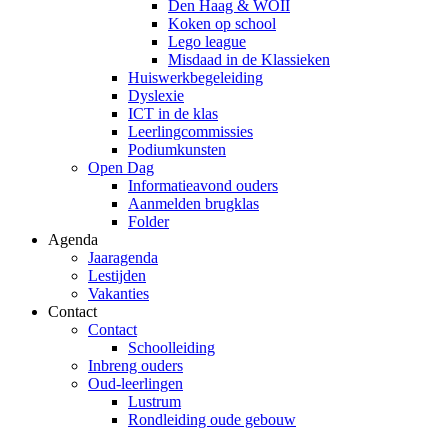
Den Haag & WOII
Koken op school
Lego league
Misdaad in de Klassieken
Huiswerkbegeleiding
Dyslexie
ICT in de klas
Leerlingcommissies
Podiumkunsten
Open Dag
Informatieavond ouders
Aanmelden brugklas
Folder
Agenda
Jaaragenda
Lestijden
Vakanties
Contact
Contact
Schoolleiding
Inbreng ouders
Oud-leerlingen
Lustrum
Rondleiding oude gebouw