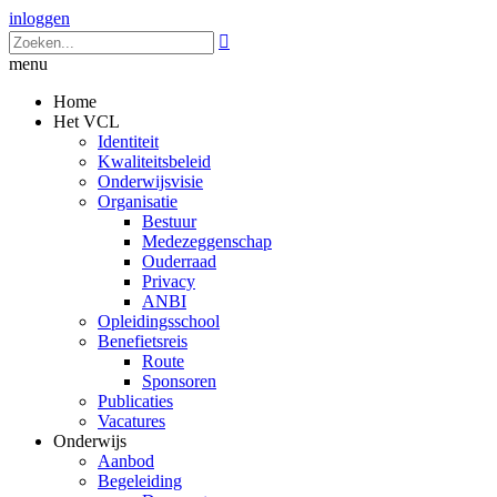
inloggen

menu
Home
Het VCL
Identiteit
Kwaliteitsbeleid
Onderwijsvisie
Organisatie
Bestuur
Medezeggenschap
Ouderraad
Privacy
ANBI
Opleidingsschool
Benefietsreis
Route
Sponsoren
Publicaties
Vacatures
Onderwijs
Aanbod
Begeleiding