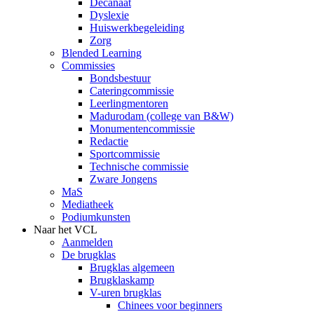
Decanaat
Dyslexie
Huiswerkbegeleiding
Zorg
Blended Learning
Commissies
Bondsbestuur
Cateringcommissie
Leerlingmentoren
Madurodam (college van B&W)
Monumentencommissie
Redactie
Sportcommissie
Technische commissie
Zware Jongens
MaS
Mediatheek
Podiumkunsten
Naar het VCL
Aanmelden
De brugklas
Brugklas algemeen
Brugklaskamp
V-uren brugklas
Chinees voor beginners