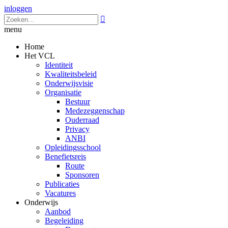
inloggen

menu
Home
Het VCL
Identiteit
Kwaliteitsbeleid
Onderwijsvisie
Organisatie
Bestuur
Medezeggenschap
Ouderraad
Privacy
ANBI
Opleidingsschool
Benefietsreis
Route
Sponsoren
Publicaties
Vacatures
Onderwijs
Aanbod
Begeleiding