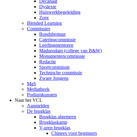
Decanaat
Dyslexie
Huiswerkbegeleiding
Zorg
Blended Learning
Commissies
Bondsbestuur
Cateringcommissie
Leerlingmentoren
Madurodam (college van B&W)
Monumentencommissie
Redactie
Sportcommissie
Technische commissie
Zware Jongens
MaS
Mediatheek
Podiumkunsten
Naar het VCL
Aanmelden
De brugklas
Brugklas algemeen
Brugklaskamp
V-uren brugklas
Chinees voor beginners