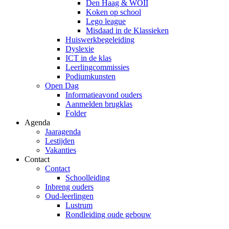
Den Haag & WOII
Koken op school
Lego league
Misdaad in de Klassieken
Huiswerkbegeleiding
Dyslexie
ICT in de klas
Leerlingcommissies
Podiumkunsten
Open Dag
Informatieavond ouders
Aanmelden brugklas
Folder
Agenda
Jaaragenda
Lestijden
Vakanties
Contact
Contact
Schoolleiding
Inbreng ouders
Oud-leerlingen
Lustrum
Rondleiding oude gebouw