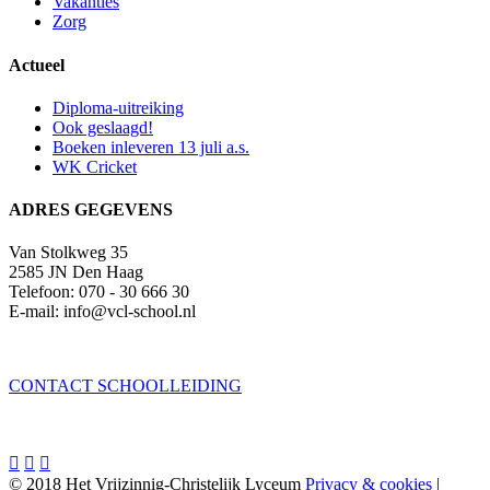
Vakanties
Zorg
Actueel
Diploma-uitreiking
Ook geslaagd!
Boeken inleveren 13 juli a.s.
WK Cricket
ADRES GEGEVENS
Van Stolkweg 35
2585 JN Den Haag
Telefoon: 070 - 30 666 30
E-mail: info@vcl-school.nl
CONTACT SCHOOLLEIDING



© 2018 Het Vrijzinnig-Christelijk Lyceum
Privacy & cookies
|