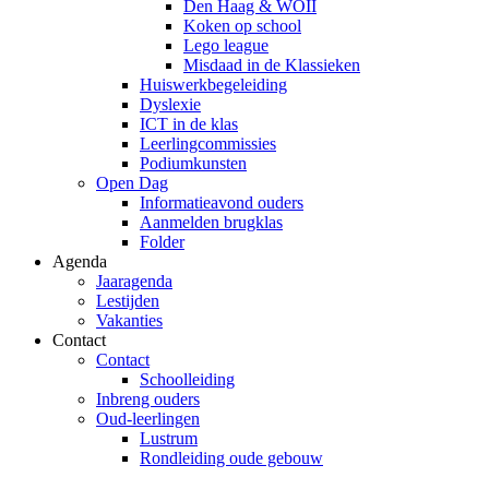
Den Haag & WOII
Koken op school
Lego league
Misdaad in de Klassieken
Huiswerkbegeleiding
Dyslexie
ICT in de klas
Leerlingcommissies
Podiumkunsten
Open Dag
Informatieavond ouders
Aanmelden brugklas
Folder
Agenda
Jaaragenda
Lestijden
Vakanties
Contact
Contact
Schoolleiding
Inbreng ouders
Oud-leerlingen
Lustrum
Rondleiding oude gebouw