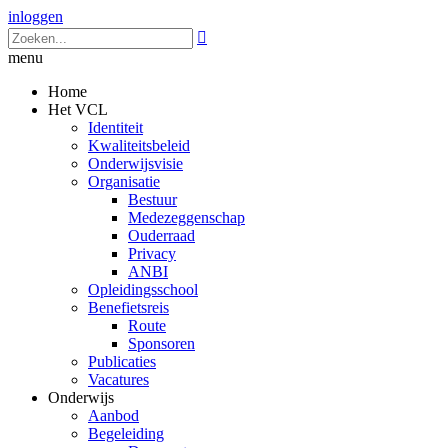
inloggen

menu
Home
Het VCL
Identiteit
Kwaliteitsbeleid
Onderwijsvisie
Organisatie
Bestuur
Medezeggenschap
Ouderraad
Privacy
ANBI
Opleidingsschool
Benefietsreis
Route
Sponsoren
Publicaties
Vacatures
Onderwijs
Aanbod
Begeleiding