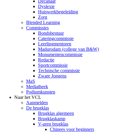
Decanaat
Dyslexie
Huiswerkbegeleiding
Zorg
Blended Learning
Commissies
Bondsbestuur
Cateringcommissie
Leerlingmentoren
Madurodam (college van B&W)
Monumentencommissie
Redactie
Sportcommissie
Technische commissie
Zware Jongens
MaS
Mediatheek
Podiumkunsten
Naar het VCL
Aanmelden
De brugklas
Brugklas algemeen
Brugklaskamp
V-uren brugklas
Chinees voor beginners