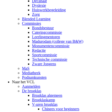
Decanaat
Dyslexie
Huiswerkbegeleiding
Zorg
Blended Learning
Commissies
Bondsbestuur
Cateringcommissie
Leerlingmentoren
Madurodam (college van B&W)
Monumentencommissie
Redactie
Sportcommissie
Technische commissie
Zware Jongens
MaS
Mediatheek
Podiumkunsten
Naar het VCL
Aanmelden
De brugklas
Brugklas algemeen
Brugklaskamp
V-uren brugklas
Chinees voor beginners