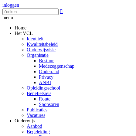
inloggen

menu
Home
Het VCL
Identiteit
Kwaliteitsbeleid
Onderwijsvisie
Organisatie
Bestuur
Medezeggenschap
Ouderraad
Privacy
ANBI
Opleidingsschool
Benefietsreis
Route
Sponsoren
Publicaties
Vacatures
Onderwijs
Aanbod
Begeleiding