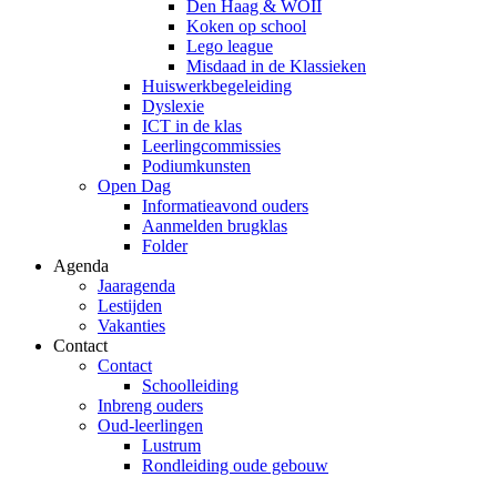
Den Haag & WOII
Koken op school
Lego league
Misdaad in de Klassieken
Huiswerkbegeleiding
Dyslexie
ICT in de klas
Leerlingcommissies
Podiumkunsten
Open Dag
Informatieavond ouders
Aanmelden brugklas
Folder
Agenda
Jaaragenda
Lestijden
Vakanties
Contact
Contact
Schoolleiding
Inbreng ouders
Oud-leerlingen
Lustrum
Rondleiding oude gebouw