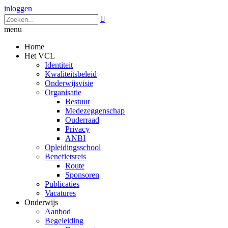
inloggen

menu
Home
Het VCL
Identiteit
Kwaliteitsbeleid
Onderwijsvisie
Organisatie
Bestuur
Medezeggenschap
Ouderraad
Privacy
ANBI
Opleidingsschool
Benefietsreis
Route
Sponsoren
Publicaties
Vacatures
Onderwijs
Aanbod
Begeleiding