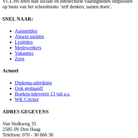
VCL'ers leren hun sociale en intellectuele vaardigheden ontplooien
op basis van het schoolmotto ‘zelf denken, samen doen’.
SNEL NAAR:
Aanmelden
Absent melden
Lestijden
Medewerkers
Vakanties
Zorg
Actueel
Diploma-uitreiking
Ook geslaagd!
Boeken inleveren 13 juli a.s.
WK Cricket
ADRES GEGEVENS
Van Stolkweg 35
2585 JN Den Haag
Telefoon: 070 - 30 666 30