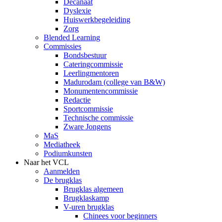
Decanaat
Dyslexie
Huiswerkbegeleiding
Zorg
Blended Learning
Commissies
Bondsbestuur
Cateringcommissie
Leerlingmentoren
Madurodam (college van B&W)
Monumentencommissie
Redactie
Sportcommissie
Technische commissie
Zware Jongens
MaS
Mediatheek
Podiumkunsten
Naar het VCL
Aanmelden
De brugklas
Brugklas algemeen
Brugklaskamp
V-uren brugklas
Chinees voor beginners