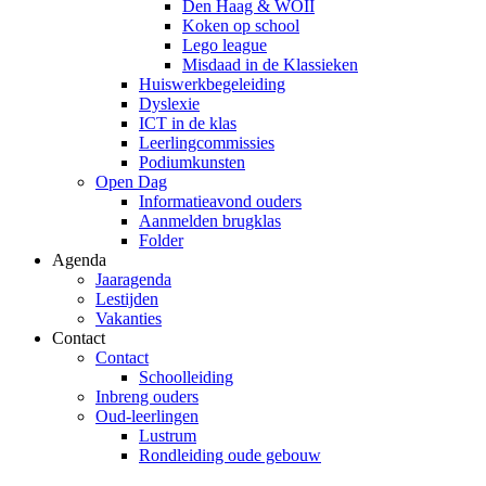
Den Haag & WOII
Koken op school
Lego league
Misdaad in de Klassieken
Huiswerkbegeleiding
Dyslexie
ICT in de klas
Leerlingcommissies
Podiumkunsten
Open Dag
Informatieavond ouders
Aanmelden brugklas
Folder
Agenda
Jaaragenda
Lestijden
Vakanties
Contact
Contact
Schoolleiding
Inbreng ouders
Oud-leerlingen
Lustrum
Rondleiding oude gebouw