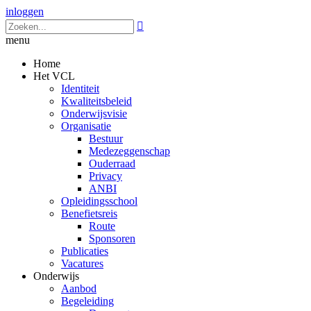
inloggen

menu
Home
Het VCL
Identiteit
Kwaliteitsbeleid
Onderwijsvisie
Organisatie
Bestuur
Medezeggenschap
Ouderraad
Privacy
ANBI
Opleidingsschool
Benefietsreis
Route
Sponsoren
Publicaties
Vacatures
Onderwijs
Aanbod
Begeleiding