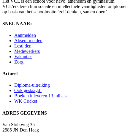
Het VCL is een school voor havo, atheneum en gymnasium.
VCL'ers leren hun sociale en intellectuele vaardigheden ontplooien
op basis van het schoolmotto ‘zelf denken, samen doen’.
SNEL NAAR:
Aanmelden
Absent melden
Lestijden
Medewerkers
Vakanties
Zorg
Actueel
Diploma-uitreiking
Ook geslaagd!
Boeken inleveren 13 juli a.s.
WK Cricket
ADRES GEGEVENS
Van Stolkweg 35
2585 JN Den Haag