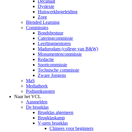
Decanaat
Dyslexie
Huiswerkbegeleiding
Zorg
Blended Learning
Commissies
Bondsbestuur
Cateringcommissie
Leerlingmentoren
Madurodam (college van B&W)
Monumentencommissie
Redactie
Sportcommissie
Technische commissie
Zware Jongens
MaS
Mediatheek
Podiumkunsten
Naar het VCL
Aanmelden
De brugklas
Brugklas algemeen
Brugklaskamp
V-uren brugklas
Chinees voor beginners