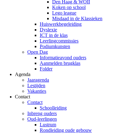
Den Haag & WOII
Koken op school
Lego league
Misdaad in de Klassieken
Huiswerkbegeleiding
Dyslexie
ICT in de klas
Leerlingcommissies
Podiumkunsten
Open Dag
Informatieavond ouders
Aanmelden brugklas
Folder
Agenda
Jaaragenda
Lestijden
Vakanties
Contact
Contact
Schoolleiding
Inbreng ouders
Oud-leerlingen
Lustrum
Rondleiding oude gebouw