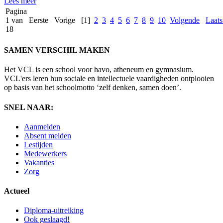
Lees meer
Pagina
1 van
Eerste
Vorige
[1]
2
3
4
5
6
7
8
9
10
Volgende
Laats
18
SAMEN VERSCHIL MAKEN
Het VCL is een school voor havo, atheneum en gymnasium.
VCL'ers leren hun sociale en intellectuele vaardigheden ontplooien
op basis van het schoolmotto ‘zelf denken, samen doen’.
SNEL NAAR:
Aanmelden
Absent melden
Lestijden
Medewerkers
Vakanties
Zorg
Actueel
Diploma-uitreiking
Ook geslaagd!