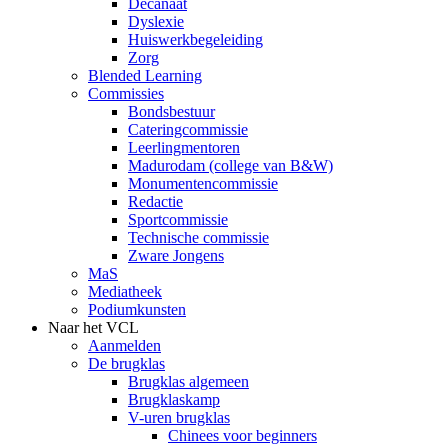
Decanaat
Dyslexie
Huiswerkbegeleiding
Zorg
Blended Learning
Commissies
Bondsbestuur
Cateringcommissie
Leerlingmentoren
Madurodam (college van B&W)
Monumentencommissie
Redactie
Sportcommissie
Technische commissie
Zware Jongens
MaS
Mediatheek
Podiumkunsten
Naar het VCL
Aanmelden
De brugklas
Brugklas algemeen
Brugklaskamp
V-uren brugklas
Chinees voor beginners