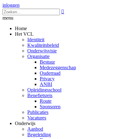
inloggen

menu
Home
Het VCL
Identiteit
Kwaliteitsbeleid
Onderwijsvisie
Organisatie
Bestuur
Medezeggenschap
Ouderraad
Privacy
ANBI
Opleidingsschool
Benefietsreis
Route
Sponsoren
Publicaties
Vacatures
Onderwijs
Aanbod
Begeleiding