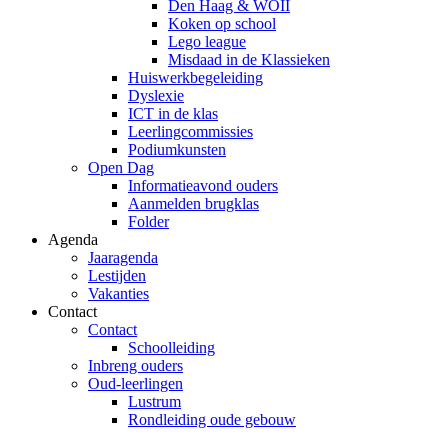
Den Haag & WOII
Koken op school
Lego league
Misdaad in de Klassieken
Huiswerkbegeleiding
Dyslexie
ICT in de klas
Leerlingcommissies
Podiumkunsten
Open Dag
Informatieavond ouders
Aanmelden brugklas
Folder
Agenda
Jaaragenda
Lestijden
Vakanties
Contact
Contact
Schoolleiding
Inbreng ouders
Oud-leerlingen
Lustrum
Rondleiding oude gebouw